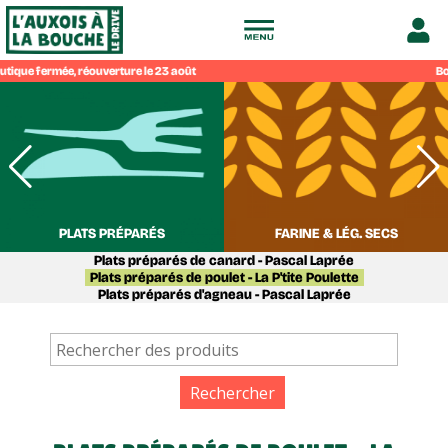
Drive
Bou
fermier
de
l'Auxois
PLATS PRÉPARÉS
FARINE & LÉG. SECS
Plats préparés de canard - Pascal Laprée
à
Plats préparés de poulet - La P'tite Poulette
Plats préparés d'agneau - Pascal Laprée
la
bouche