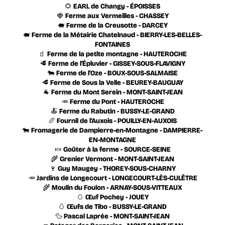
🌻 EARL de Changy - ÉPOISSES
🍓 Ferme aux Vermeilles - CHASSEY
🐖 Ferme de la Creusotte - DARCEY
🐖 Ferme de la Métairie Chatelnaud - BIERRY-LES-BELLES-
FONTAINES
🧃 Ferme de la petite montagne - HAUTEROCHE
🥩 Ferme de l'Épluvier - GISSEY-SOUS-FLAVIGNY
🐄 Ferme de l'Oze - BOUX-SOUS-SALMAISE
🥩 Ferme de Sous la Velle - BEUREY-BAUGUAY
🐐 Ferme du Mont Serein - MONT-SAINT-JEAN
🥕 Ferme du Pont - HAUTEROCHE
🍝 Ferme du Rabutin - BUSSY-LE-GRAND
🥖 Fournil de l'Auxois - POUILLY-EN-AUXOIS
🐄 Fromagerie de Dampierre-en-Montagne - DAMPIERRE-
EN-MONTAGNE
🍬 Goûter à la ferme - SOURCE-SEINE
🌾 Grenier Vermont - MONT-SAINT-JEAN
🍷 Guy Maugey - THOREY-SOUS-CHARNY
🥕 Jardins de Longecourt - LONGECOURT-LÈS-CULÊTRE
🌾 Moulin du Foulon - ARNAY-SOUS-VITTEAUX
🥚 Œuf Pochey - JOUEY
🥚 Œufs de Tibo - BUSSY-LE-GRAND
🦆 Pascal Laprée - MONT-SAINT-JEAN