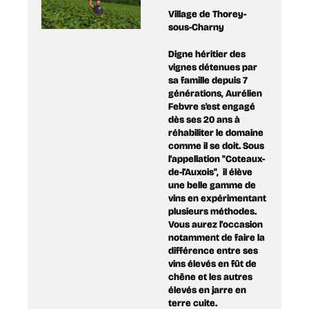
Village de Thorey-
sous-Charny
​Digne h​éritier des
vignes détenues par
sa famille depuis 7
générations, Aurélien
Febvre s'est engagé
dès ses 20 ans à
réhabiliter le domaine
comme il se doit. Sous
l​'appellation​ ​"Coteaux​-​
de​-​l'Auxois​"​, il él​è​ve
une belle gamme de
vins en expérimentant
​plusieurs méthodes.
Vous aurez l'occasion
notamment de ​faire​ la
différence entre ses
vins élevés en f​û​t de
chêne et le​s​ autres
élevés en ​j​arre en
terre cuite.