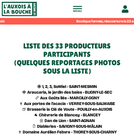
Drive
fermier
LISTE DES 33 PRODUCTEURS
de
PARTICIPANTS
(QUELQUES REPORTAGES PHOTOS
l'Auxois
SOUS LA LISTE)
à
🐝 1, 2, 3, SoMiel - SAINT-MESMIN
🍓 Araucaria, le jardin des baies - BLIGNY-LE-SEC
🥖 Aux Goûts liés - MARCILLY-OGNY
la
🍷 Aux portes de l'acacia - VERREY-SOUS-SALMAISE
🍺 Brasserie la Clé de Voute - POUILLY-en-AUXOIS
🐐 Chèvrerie de Blancey - BLANCEY
bouche
🌼 Dan de Lion - SAINT-AGNAN
🫙 Diableries - SAVIGNY-SOUS-MÂLAIN
🍷 Domaine Aurélien Febvre - THOREY-SOUS-CHARNY