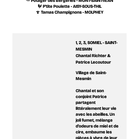
🥕 Potager des Bergeries - MONT-SAINT-JEAN
🐓 P'tite Poulette - AISY-SOUS-THIL
🍄 Tamas Champignons - MOLPHEY
1, 2, 3, SOMIEL - SAINT-
MESMIN
Chantal Richter &
Patrice Lecoutour
Village de Saint-
Mesmin
Chantal et son
conjoint Patrice
partagent
littéralement leur vie
avec les abeilles. Un
joli fumet, mélange
d'odeurs de miel et de
cire, embaume les
pièces à vivre de leur