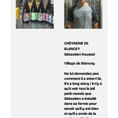
CHÈVRERIE DE
BLANCEY
Sébastien Roussel
Village de Blancey
Ne lui demandez pas
comment il a atterri là,
it's a long story ! Il n'y a
qu'à voir tout le joli
petit monde que
Sébastien a installé
dans sa ferme pour
savoir qu'il y est bien
et qu'il a envie de le