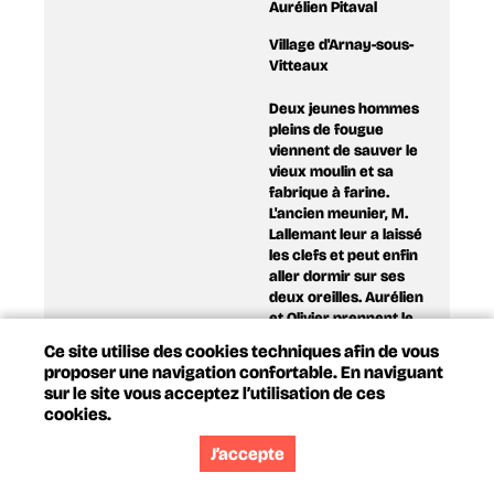
Aurélien Pitaval
Village d'Arnay-sous-
Vitteaux
Deux jeunes hommes
pleins de fougue
viennent de sauver le
vieux moulin et sa
fabrique à farine.
L'ancien meunier, M.
Lallemant leur a laissé
les clefs et peut enfin
aller dormir sur ses
deux oreilles. Aurélien
et Olivier prennent le
relais et nous
Ce site utilise des cookies techniques afin de vous
proposent une grande
proposer une navigation confortable. En naviguant
gamme de farines,
sur le site vous acceptez l’utilisation de ces
sous le label 100%
cookies.
Côte d'Or.
J’accepte