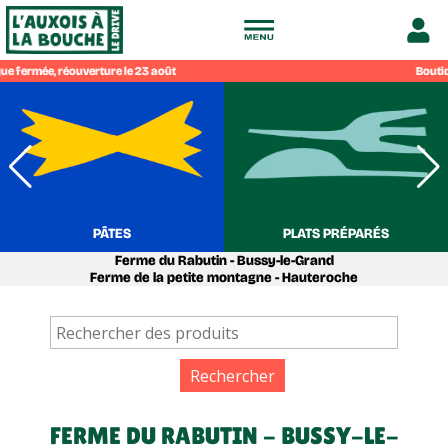
Drive
Boutiqu
fermier
de
l'Auxois
PÂTES
PLATS PRÉPARÉS
Ferme du Rabutin - Bussy-le-Grand
à
Ferme de la petite montagne - Hauteroche
la
bouche
FERME DU RABUTIN - BUSSY-LE-