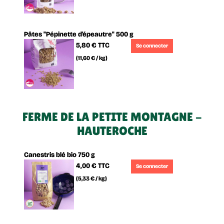
Pâtes "Pépinette d'épeautre" 500 g
5,80 €
TTC
Se connecter
(11,60 € / kg)
FERME DE LA PETITE MONTAGNE -
HAUTEROCHE
Canestris blé bio 750 g
4,00 €
TTC
Se connecter
(5,33 € / kg)