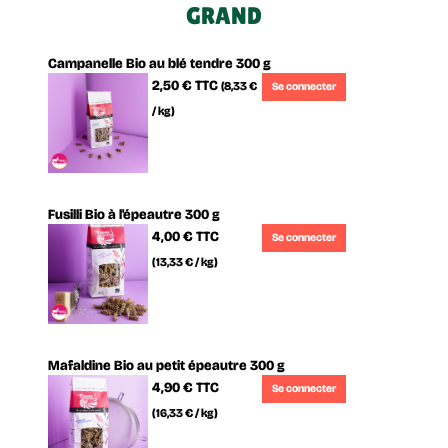
GRAND
Campanelle Bio au blé tendre 300 g
2,50 €
TTC
(8,33 €
Se connecter
/ kg)
Fusilli Bio à l'épeautre 300 g
4,00 €
TTC
Se connecter
(13,33 € / kg)
Mafaldine Bio au petit épeautre 300 g
4,90 €
TTC
Se connecter
(16,33 € / kg)