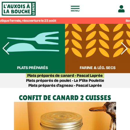
Drive
Bout
fermier
de
l'Auxois
PLATS PRÉPARÉS
FARINE & LÉG. SECS
Plats préparés de canard - Pascal Laprée
à
Plats préparés de poulet - La P'tite Poulette
Plats préparés d'agneau - Pascal Laprée
la
CONFIT DE CANARD 2 CUISSES
bouche