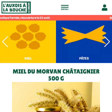
Drive
Bo
fermier
de
l'Auxois
MIEL
PÂTES
à
MIEL DU MORVAN CHÂTAIGNIER
500 G
la
bouche