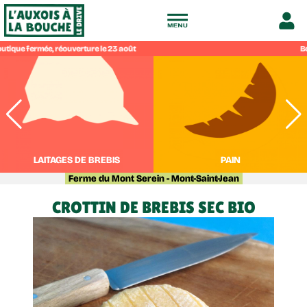
Drive
Bou
fermier
de
l'Auxois
LAITAGES DE BREBIS
PAIN
Ferme du Mont Serein - Mont-Saint-Jean
à
CROTTIN DE BREBIS SEC BIO
la
bouche