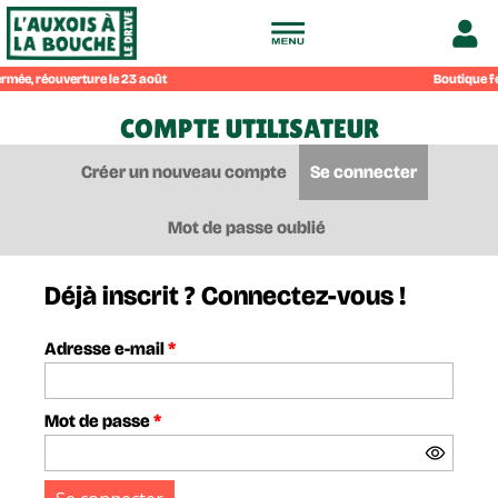
Drive
Boutique fer
fermier
COMPTE UTILISATEUR
de
Créer un nouveau compte
Se connecter
(onglet act
Onglets
principaux
Mot de passe oublié
l'Auxois
Déjà inscrit ? Connectez-vous !
à
Adresse e-mail
*
la
Mot de passe
*
bouche